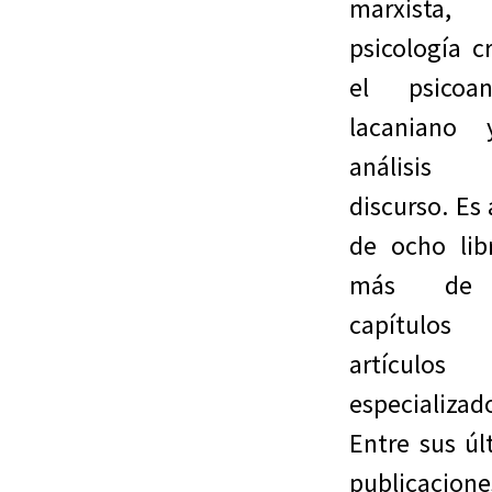
marxista
psicología cr
el psicoaná
lacaniano 
análisi
discurso. Es
de ocho lib
más de
capítul
artículos
especializad
Entre sus úl
publicacione