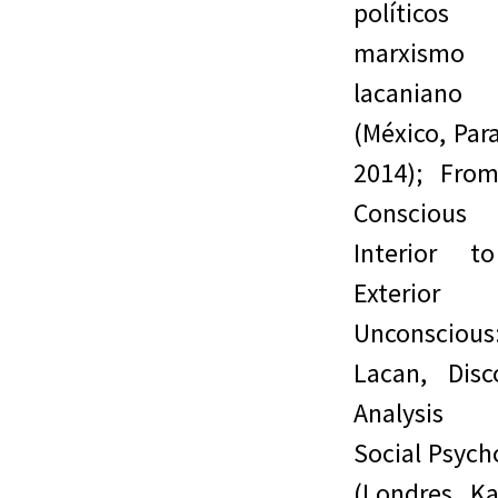
político
marxismo
lacaniano
(México, Par
2014); Fro
Conscious
Interior t
Exterior
Unconscious
Lacan, Disc
Analysis
Social Psych
(Londres, Ka