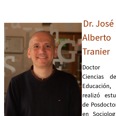
Dr. José
Alberto
Tranier
Doctor
Ciencias d
Educación,
realizó estu
de Posdocto
en Sociolog