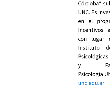
Córdoba“ su
UNC. Es Inves
en el prog
Incentivos 
con lugar 
Instituto d
Psicológic
y Fac
Psicología 
unc.edu.ar