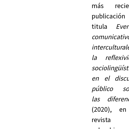
más recie
publicación
titula
Even
comunicativ
intercultural
la reflexiv
sociolingüíst
en el discu
público so
las diferen
(2020), en
revista