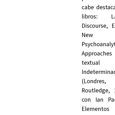
cabe destaca
libros: La
Discourse, E
New
Psychoanalyt
Approache
textual
Indetermina
(Londres,
Routledge, 
con Ian Par
Elementos