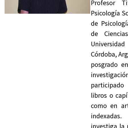
Profesor T
Psicología So
de Psicologí
de Ciencia
Universid
Córdoba, Arg
posgrado e
investigaci
participad
libros o capí
como en art
indexada
investiga la