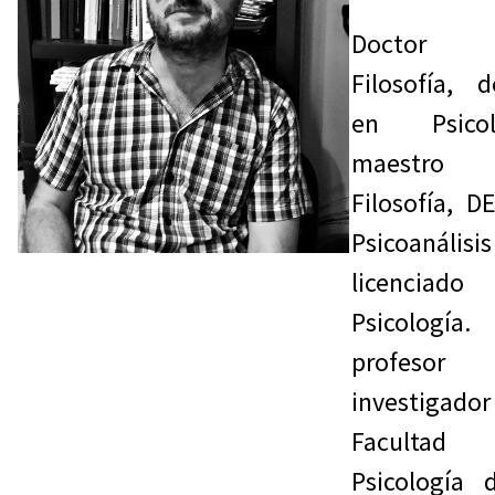
Doctor
Filosofía, d
en Psicolo
maestro
Filosofía, D
Psicoanáli
licenciad
Psicología
profesor
investigador
Faculta
Psicología 