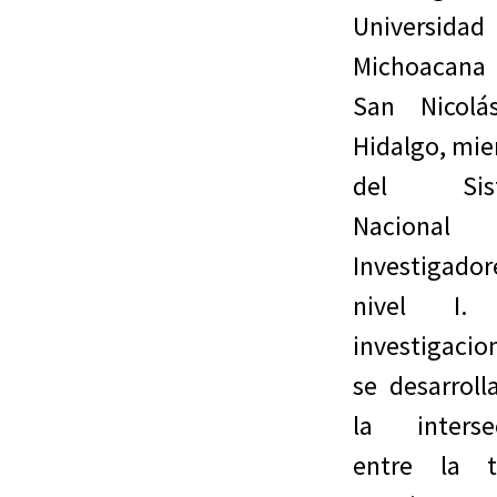
Universidad
Michoacan
San Nicolá
Hidalgo, mi
del Sis
Naciona
Investigador
nivel I.
investigacio
se desarroll
la interse
entre la t