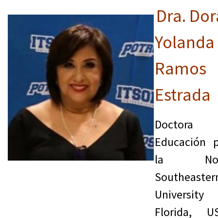
Dra. Dor
Yolanda
Ramos
Estrada
Doctora 
Educación 
la No
Southeaster
University
Florida, U