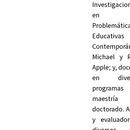
Investigacio
en
Problemátic
Educativas
Contemporá
Michael y 
Apple; y, do
en diver
programas
maestrí
doctorado. A
y evaluado
diversos